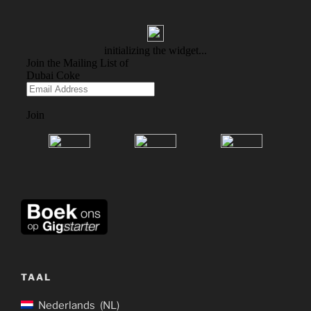
TAAL
Nederlands
NL