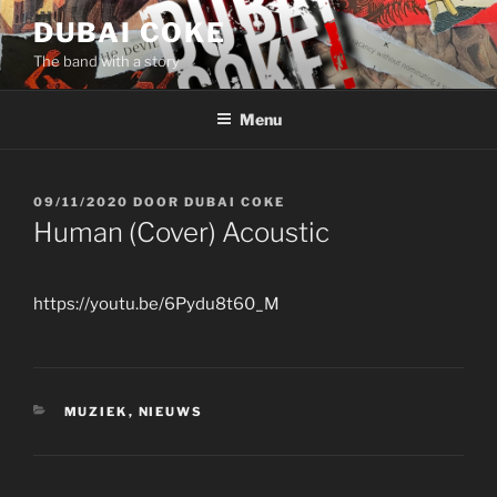
Ga
DUBAI COKE
naar
The band with a story
de
inhoud
Menu
GEPLAATST
09/11/2020
DOOR
DUBAI COKE
OP
Human (Cover) Acoustic
https://youtu.be/6Pydu8t60_M
CATEGORIEËN
MUZIEK
,
NIEUWS