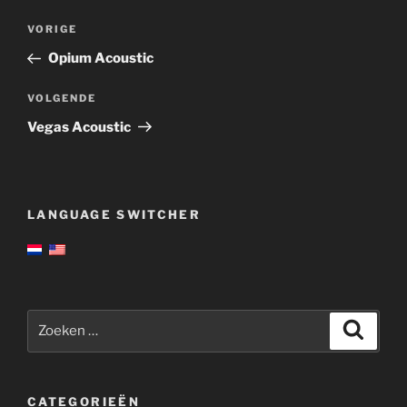
Bericht
Vorig
VORIGE
navigatie
bericht
Opium Acoustic
Volgend
VOLGENDE
bericht
Vegas Acoustic
LANGUAGE SWITCHER
Zoeken
Zoeke
naar:
CATEGORIEËN