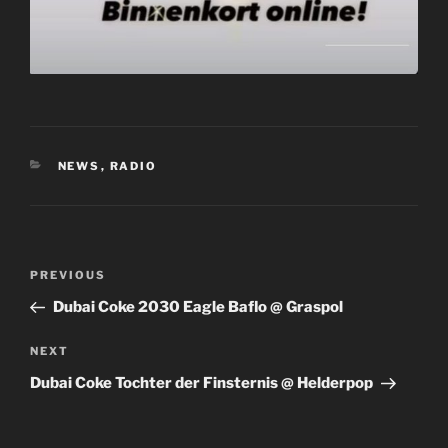
CATEGORIES
NEWS
,
RADIO
Post
Previous
PREVIOUS
navigation
Post
Dubai Coke 2030 Eagle Baflo @ Graspol
Next
NEXT
Post
Dubai Coke Tochter der Finsternis @ Helderpop