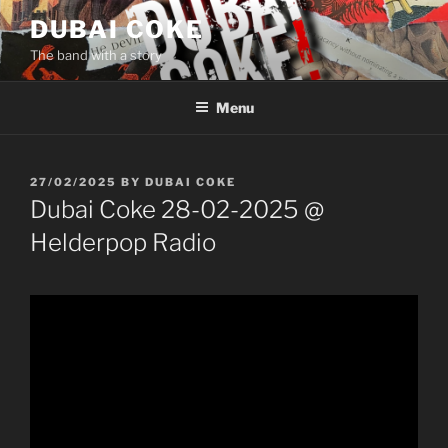
Skip
DUBAI COKE
to
The band with a story
content
Menu
POSTED
27/02/2025
BY
DUBAI COKE
ON
Dubai Coke 28-02-2025 @
Helderpop Radio