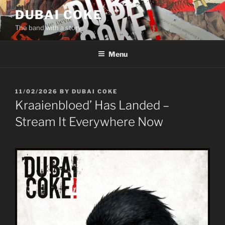
Skip
DUBAI COKE
to
The band with a story
content
Menu
POSTED
11/02/2026
BY
DUBAI COKE
ON
Kraaienbloed’ Has Landed –
Stream It Everywhere Now