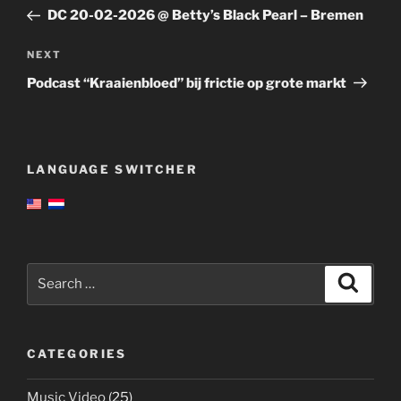
navigation
Post
DC 20-02-2026 @ Betty’s Black Pearl – Bremen
Next
NEXT
Post
Podcast “Kraaienbloed” bij frictie op grote markt
LANGUAGE SWITCHER
Search
Search
for:
CATEGORIES
Music Video
(25)