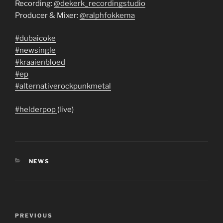
Recording:
@dekerk_recordingstudio
Producer & Mixer:
@ralphfokkema
#dubaicoke
#newsingle
#kraaienbloed
#ep
#alternativerockpunkmetal
#helderpop
(live)
CATEGORIES
NEWS
Post
Previous
PREVIOUS